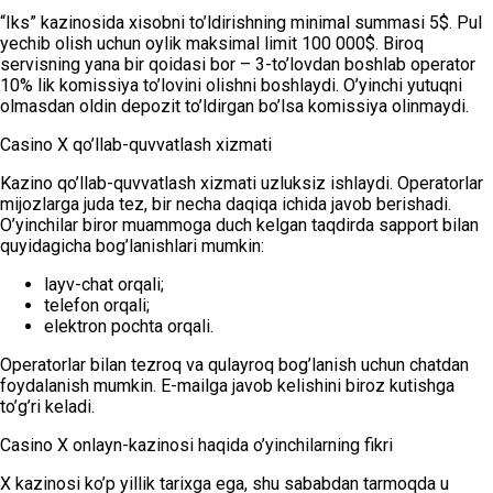
“Iks” kazinosida xisobni to’ldirishning minimal summasi 5$. Pul
yechib olish uchun oylik maksimal limit 100 000$. Biroq
servisning yana bir qoidasi bor – 3-to’lovdan boshlab operator
10% lik komissiya to’lovini olishni boshlaydi. O’yinchi yutuqni
olmasdan oldin depozit to’ldirgan bo’lsa komissiya olinmaydi.
Casino X qo’llab-quvvatlash xizmati
Kazino qo’llab-quvvatlash xizmati uzluksiz ishlaydi. Operatorlar
mijozlarga juda tez, bir necha daqiqa ichida javob berishadi.
O’yinchilar biror muammoga duch kelgan taqdirda sapport bilan
quyidagicha bog’lanishlari mumkin:
layv-chat orqali;
telefon orqali;
elektron pochta orqali.
Operatorlar bilan tezroq va qulayroq bog’lanish uchun chatdan
foydalanish mumkin. E-mailga javob kelishini biroz kutishga
to’g’ri keladi.
Casino X onlayn-kazinosi haqida o’yinchilarning fikri
X kazinosi ko’p yillik tarixga ega, shu sababdan tarmoqda u