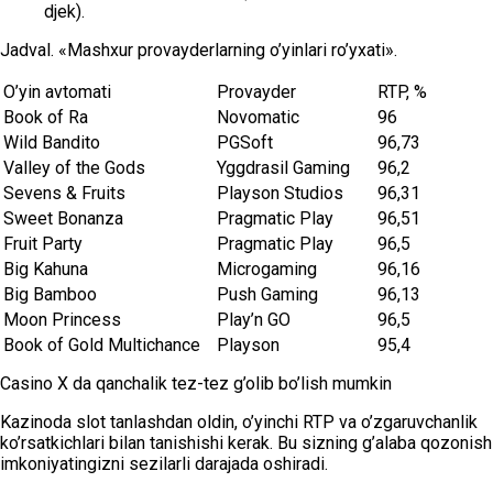
djek).
Jadval. «Mashxur provayderlarning o’yinlari ro’yxati».
O’yin avtomati
Provayder
RTP, %
Book of Ra
Novomatic
96
Wild Bandito
PGSoft
96,73
Valley of the Gods
Yggdrasil Gaming
96,2
Sevens & Fruits
Playson Studios
96,31
Sweet Bonanza
Pragmatic Play
96,51
Fruit Party
Pragmatic Play
96,5
Big Kahuna
Microgaming
96,16
Big Bamboo
Push Gaming
96,13
Moon Princess
Play’n GO
96,5
Book of Gold Multichance
Playson
95,4
Casino X da qanchalik tez-tez g’olib bo’lish mumkin
Kazinoda slot tanlashdan oldin, o’yinchi RTP va o’zgaruvchanlik
ko’rsatkichlari bilan tanishishi kerak. Bu sizning g’alaba qozonish
imkoniyatingizni sezilarli darajada oshiradi.