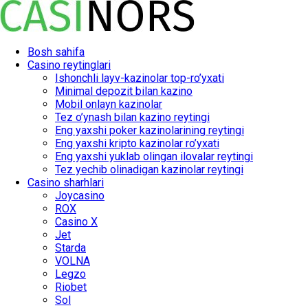
Bosh sahifa
Casino reytinglari
Ishonchli layv-kazinolar top-ro’yxati
Minimal depozit bilan kazino
Mobil onlayn kazinolar
Tez o’ynash bilan kazino reytingi
Eng yaxshi poker kazinolarining reytingi
Eng yaxshi kripto kazinolar ro’yxati
Eng yaxshi yuklab olingan ilovalar reytingi
Tez yechib olinadigan kazinolar reytingi
Casino sharhlari
Joycasino
ROX
Casino X
Jet
Starda
VOLNA
Legzo
Riobet
Sol