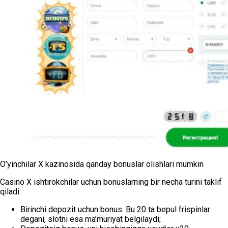
O’yinchilar X kazinosida qanday bonuslar olishlari mumkin
Casino X ishtirokchilar uchun bonuslarning bir necha turini taklif
qiladi:
Birinchi depozit uchun bonus. Bu 20 ta bepul frispinlar
degani, slotni esa ma’muriyat belgilaydi;