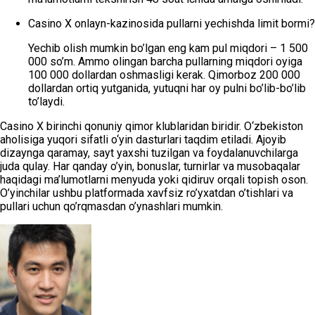
Casino X onlayn-kazinosida pullarni yechishda limit bormi?
Yechib olish mumkin bo’lgan eng kam pul miqdori – 1 500
000 so’m. Ammo olingan barcha pullarning miqdori oyiga
100 000 dollardan oshmasligi kerak. Qimorboz 200 000
dollardan ortiq yutganida, yutuqni har oy pulni bo’lib-bo’lib
to’laydi.
Casino X birinchi qonuniy qimor klublaridan biridir. O‘zbekiston
aholisiga yuqori sifatli o‘yin dasturlari taqdim etiladi. Ajoyib
dizaynga qaramay, sayt yaxshi tuzilgan va foydalanuvchilarga
juda qulay. Har qanday o’yin, bonuslar, turnirlar va musobaqalar
haqidagi ma’lumotlarni menyuda yoki qidiruv orqali topish oson.
O’yinchilar ushbu platformada xavfsiz ro’yxatdan o’tishlari va
pullari uchun qo’rqmasdan o’ynashlari mumkin.