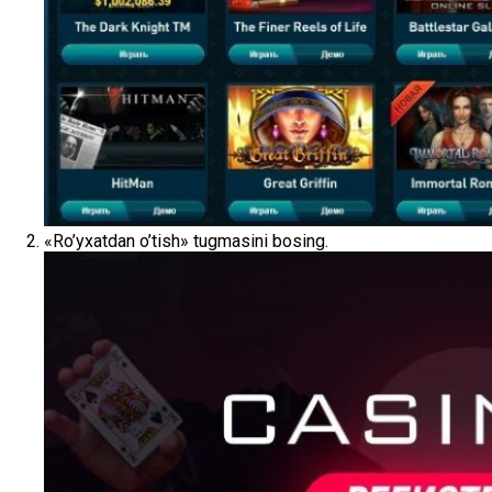
«Ro’yxatdan o’tish» tugmasini bosing.