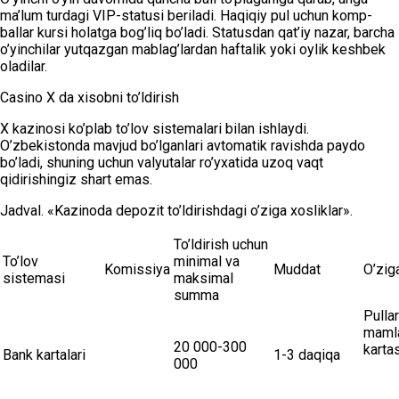
ma’lum turdagi VIP-statusi beriladi. Haqiqiy pul uchun komp-
ballar kursi holatga bog’liq bo’ladi. Statusdan qat’iy nazar, barcha
o’yinchilar yutqazgan mablag’lardan haftalik yoki oylik keshbek
oladilar.
Casino X da xisobni to’ldirish
X kazinosi ko’plab to’lov sistemalari bilan ishlaydi.
O’zbekistonda mavjud bo’lganlari avtomatik ravishda paydo
bo’ladi, shuning uchun valyutalar ro’yxatida uzoq vaqt
qidirishingiz shart emas.
Jadval. «Kazinoda depozit to’ldirishdagi o’ziga xosliklar».
To’ldirish uchun
To’lov
minimal va
Komissiya
Muddat
O’zig
sistemasi
maksimal
summa
Pullar
mamla
20 000-300
karta
Bank kartalari
1-3 daqiqa
000