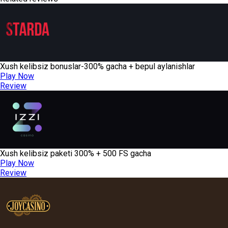
Xush kelibsiz bonuslar-300% gacha + bepul aylanishlar
Play Now
Review
Xush kelibsiz paketi 300% + 500 FS gacha
Play Now
Review