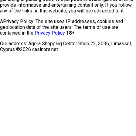
provide informative and entertaining content only. If you follow
any of the links on this website, you will be redirected to it.
APrivacy Policy: The site uses IP addresses, cookies and
geolocation data of the site users. The terms of use are
contained in the
Privacy Policy
18+
Our address: Agora Shopping Center Shop 22, 3036, Limassol,
Cyprus ©2026 casinors.net