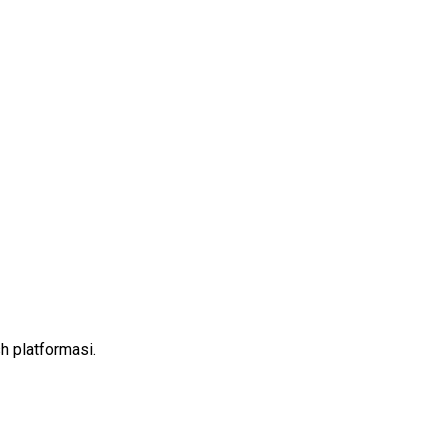
ish platformasi.