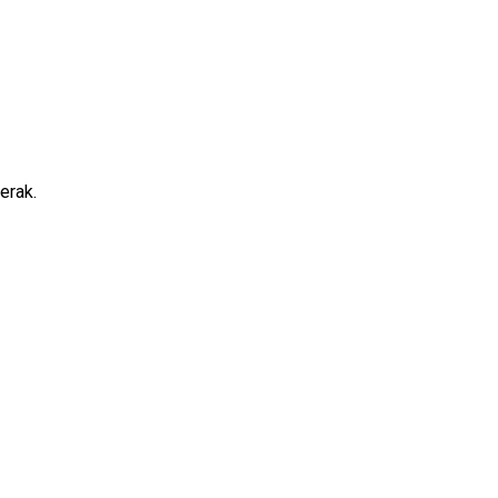
erak.