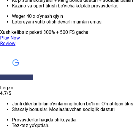
Ko’p sonli aktsiyalar + keng bonus dasturi + sodiqlik ballari
Kazino va sport tikish bo’yicha ko’plab provayderlar.
Wager 40 x o’ynash qiyin
Lotereyani yutib olish deyarli mumkin emas.
Xush kelibsiz paketi 300% + 500 FS gacha
Play Now
Review
Legzo
4.7
/5
Jonli dilerlar bilan o’yinlarning butun bo’limi. O’rnatilgan tik
Shaxsiy bonuslar. Moslashuvchan sodiqlik dasturi.
Provayderlar haqida shikoyatlar.
Tez-tez yo’qotish.