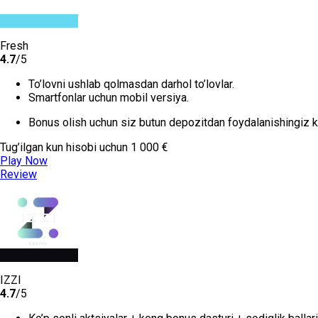
Fresh
4.7
/5
To’lovni ushlab qolmasdan darhol to’lovlar.
Smartfonlar uchun mobil versiya.
Bonus olish uchun siz butun depozitdan foydalanishingiz k
Tug’ilgan kun hisobi uchun 1 000 €
Play Now
Review
IZZI
4.7
/5