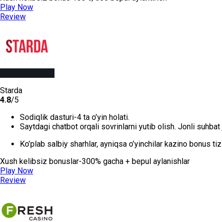
Play Now
Review
Starda
4.8
/5
Sodiqlik dasturi-4 ta o’yin holati.
Saytdagi chatbot orqali sovrinlarni yutib olish. Jonli suhbat 
Ko’plab salbiy sharhlar, ayniqsa o’yinchilar kazino bonus ti
Xush kelibsiz bonuslar-300% gacha + bepul aylanishlar
Play Now
Review