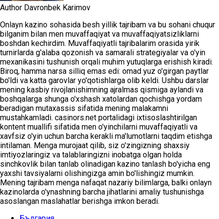
Author
Davronbek Karimov
Onlayn kazino sohasida besh yillik tajribam va bu sohani chuqur
bilganim bilan men muvaffaqiyat va muvaffaqiyatsizliklarni
boshdan kechirdim. Muvaffaqiyatli tajribalarim orasida yirik
turnirlarda g'alaba qozonish va samarali strategiyalar va o'yin
mexanikasini tushunish orqali muhim yutuqlarga erishish kiradi.
Biroq, hamma narsa silliq emas edi: omad yuz o'girgan paytlar
bo'ldi va katta garovlar yo'qotishlarga olib keldi. Ushbu darslar
mening kasbiy rivojlanishimning ajralmas qismiga aylandi va
boshqalarga shunga o'xshash xatolardan qochishga yordam
beradigan mutaxassis sifatida mening malakamni
mustahkamladi. casinors.net portalidagi ixtisoslashtirilgan
kontent muallifi sifatida men o'yinchilarni muvaffaqiyatli va
xavfsiz o'yin uchun barcha kerakli ma'lumotlarni taqdim etishga
intilaman. Menga murojaat qilib, siz o'zingizning shaxsiy
imtiyozlaringiz va talablaringizni inobatga olgan holda
sinchkovlik bilan tanlab olinadigan kazino tanlash bo'yicha eng
yaxshi tavsiyalarni olishingizga amin bo'lishingiz mumkin.
Mening tajribam menga nafaqat nazariy bilimlarga, balki onlayn
kazinolarda o'ynashning barcha jihatlarini amaliy tushunishga
asoslangan maslahatlar berishga imkon beradi.
България