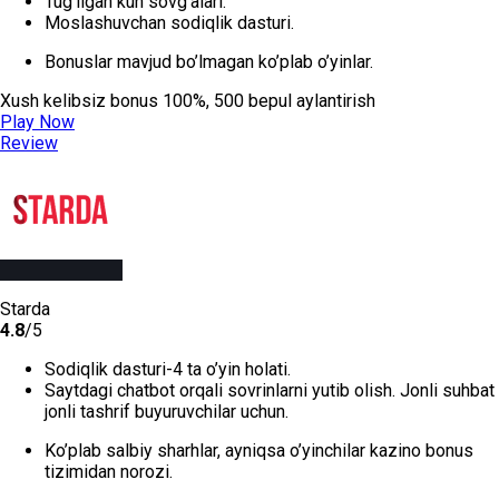
Tug’ilgan kun sovg’alari.
Moslashuvchan sodiqlik dasturi.
Bonuslar mavjud bo’lmagan ko’plab o’yinlar.
Xush kelibsiz bonus 100%, 500 bepul aylantirish
Play Now
Review
Starda
4.8
/5
Sodiqlik dasturi-4 ta o’yin holati.
Saytdagi chatbot orqali sovrinlarni yutib olish. Jonli suhbat
jonli tashrif buyuruvchilar uchun.
Ko’plab salbiy sharhlar, ayniqsa o’yinchilar kazino bonus
tizimidan norozi.