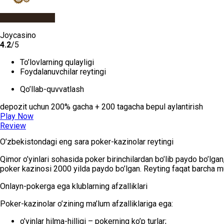
Joycasino
4.2
/5
To’lovlarning qulayligi
Foydalanuvchilar reytingi
Qo’llab-quvvatlash
depozit uchun 200% gacha + 200 tagacha bepul aylantirish
Play Now
Review
O’zbekistondagi eng sara poker-kazinolar reytingi
Qimor o’yinlari sohasida poker birinchilardan bo’lib paydo bo’lga
poker kazinosi 2000 yilda paydo bo’lgan. Reyting faqat barcha m
Onlayn-pokerga ega klublarning afzalliklari
Poker-kazinolar o’zining ma’lum afzalliklariga ega:
o’yinlar hilma-hilligi – pokerning ko’p turlar;