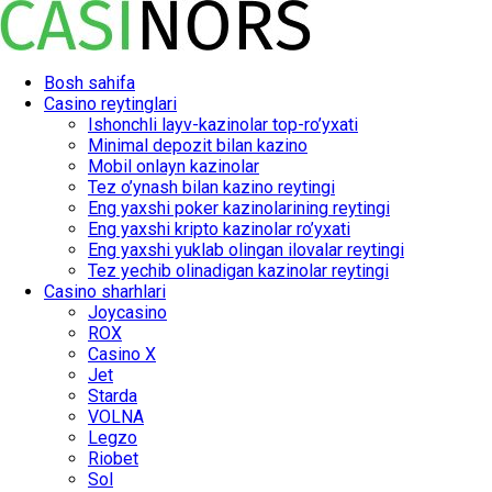
Bosh sahifa
Casino reytinglari
Ishonchli layv-kazinolar top-ro’yxati
Minimal depozit bilan kazino
Mobil onlayn kazinolar
Tez o’ynash bilan kazino reytingi
Eng yaxshi poker kazinolarining reytingi
Eng yaxshi kripto kazinolar ro’yxati
Eng yaxshi yuklab olingan ilovalar reytingi
Tez yechib olinadigan kazinolar reytingi
Casino sharhlari
Joycasino
ROX
Casino X
Jet
Starda
VOLNA
Legzo
Riobet
Sol