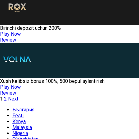
Birinchi depozit uchun 200%
Play Now
Review
Xush kelibsiz bonus 100%, 500 bepul aylantirish
Play Now
Review
1
2
Next
България
Eesti
Kenya
Malaysia
Nigeria