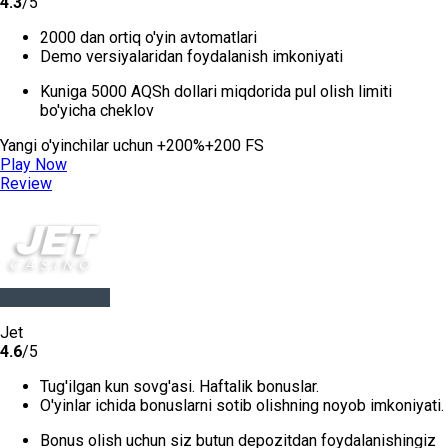
4.3
/5
2000 dan ortiq o'yin avtomatlari
Demo versiyalaridan foydalanish imkoniyati
Kuniga 5000 AQSh dollari miqdorida pul olish limiti
bo'yicha cheklov
Yangi o'yinchilar uchun +200%+200 FS
Play Now
Review
Jet
4.6
/5
Tug'ilgan kun sovg'asi. Haftalik bonuslar.
O'yinlar ichida bonuslarni sotib olishning noyob imkoniyati.
Bonus olish uchun siz butun depozitdan foydalanishingiz