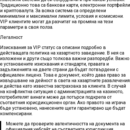
Традиционно това са банкови карти, електронни портфейли
и криптовалута. За всяка система са определени
минимални и максимални лимити, условия и комисиони.
VIP клиентите могат да разчитат на промяна на тези
параметри в своя полза.
Легалност
Изисквания за VIP статус са описани подробно в
действащата политика на хазартното заведение. В нея са
изложени и други също толкова важни разпоредби. Важно
е установените изисквания и стандарти, правата и
задълженията на двете страни да бъдат потвърдени с
официален лиценз. Това е документ, който дава право за
извършване на дейност в света на хазартните развлечения
и действа като известна застраховка за клиента. В случай
на конфликтна ситуация с администрацията на казиното,
потребителят винаги може да потърси подкрепа от
съответния юрисдикционен орган. Ако правото на играча
бъде установено, нанесените щети гарантирано ще бъдат
компенсирани.
Можете да проверите автентичността на документа на
официалния уебсайт на съответната юрисдикция.