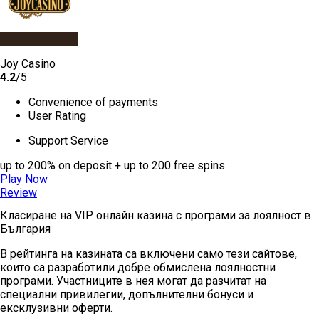
Joy Casino
4.2
/5
Convenience of payments
User Rating
Support Service
up to 200% on deposit + up to 200 free spins
Play Now
Review
Класиране на VIP онлайн казина с програми за лоялност в
България
В рейтинга на казината са включени само тези сайтове,
които са разработили добре обмислена лоялностни
програми. Участниците в нея могат да разчитат на
специални привилегии, допълнителни бонуси и
ексклузивни оферти.