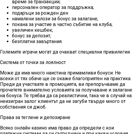
време за транзакции;
персонален оператор за поддръжка;
подаръци за рожден ден
намалени залози за бонус за залагане;
покана за участие в частно събитие на клуба;
увеличен кешбек;
бонус за депозит;
безплатни завъртания.
Големите играчи могат да очакват специални привилегии.
Система от точки за лоялност
Може да има много наистина примамливи бонуси. Не
всеки от тях обаче ще се окаже благоприятен на практика.
Преди да участвате в промоцията, ви препоръчваме да
прочетете внимателно условията за получаване и залагане
на бонуса. Те трябва да са реалистични, така че в случай на
неизигран залог клиентът да не загуби твърде много от
собствения си джоб.
Права за теглене и депозиране
Всяко онлайн казино има право да определи с кои
платежни системи да си сътрудничи и при какви условия.