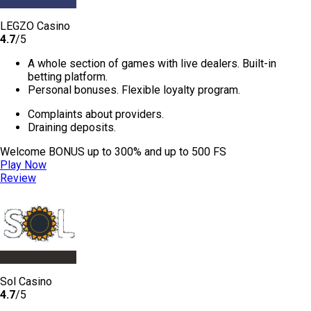
LEGZO Casino
4.7
/5
A whole section of games with live dealers. Built-in
betting platform.
Personal bonuses. Flexible loyalty program.
Complaints about providers.
Draining deposits.
Welcome BONUS up to 300% and up to 500 FS
Play Now
Review
Sol Casino
4.7
/5