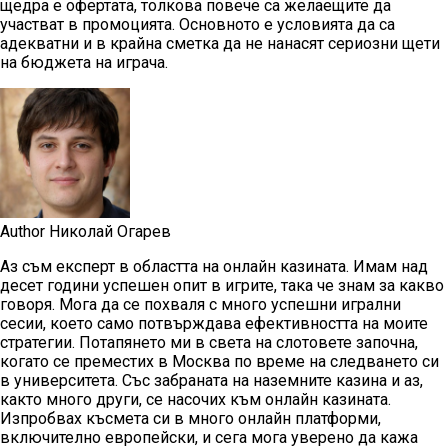
щедра е офертата, толкова повече са желаещите да
участват в промоцията. Основното е условията да са
адекватни и в крайна сметка да не нанасят сериозни щети
на бюджета на играча.
Author
Николай Огарев
Аз съм експерт в областта на онлайн казината. Имам над
десет години успешен опит в игрите, така че знам за какво
говоря. Мога да се похваля с много успешни игрални
сесии, което само потвърждава ефективността на моите
стратегии. Потапянето ми в света на слотовете започна,
когато се преместих в Москва по време на следването си
в университета. Със забраната на наземните казина и аз,
както много други, се насочих към онлайн казината.
Изпробвах късмета си в много онлайн платформи,
включително европейски, и сега мога уверено да кажа