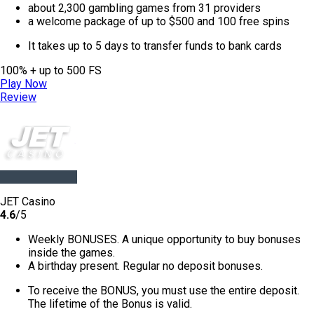
about 2,300 gambling games from 31 providers
a welcome package of up to $500 and 100 free spins
It takes up to 5 days to transfer funds to bank cards
100% + up to 500 FS
Play Now
Review
JET Casino
4.6
/5
Weekly BONUSES. A unique opportunity to buy bonuses
inside the games.
A birthday present. Regular no deposit bonuses.
To receive the BONUS, you must use the entire deposit.
The lifetime of the Bonus is valid.