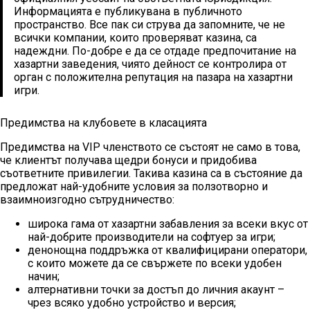
Информацията е публикувана в публичното
пространство. Все пак си струва да запомните, че не
всички компании, които проверяват казина, са
надеждни. По-добре е да се отдаде предпочитание на
хазартни заведения, чиято дейност се контролира от
орган с положителна репутация на пазара на хазартни
игри.
Предимства на клубовете в класацията
Предимства на VIP членството се състоят не само в това,
че клиентът получава щедри бонуси и придобива
съответните привилегии. Такива казина са в състояние да
предложат най-удобните условия за ползотворно и
взаимноизгодно сътрудничество:
широка гама от хазартни забавления за всеки вкус от
най-добрите производители на софтуер за игри;
денонощна поддръжка от квалифицирани оператори,
с които можете да се свържете по всеки удобен
начин;
алтернативни точки за достъп до личния акаунт –
чрез всяко удобно устройство и версия;