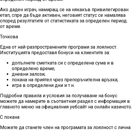
Ако даден играч, намиращ се на някакъв привилегирован
етап, спре да бъде активен, неговият статус се намалява
според резултатите от статистиката за определен период
от време.
Точкова
Една от най-разпространените програми за лоялност.
Институцията предоставя бонуси на клиентите за:
допълнете сметката си с определена сума и в
определено време;
дневни залози;
покана на приятел чрез препоръчителна връзка;
игра в определени дни и т.н.
Подробни правила и условия за получаване на бонус
можете да намерите в съответния раздел с информация в
главното меню на официалния уебсайт на онлайн казиното.
С покана
Можете да станете член на програмата за лоялност с лична