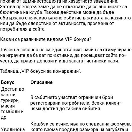
покана от администрацията на хазартното заведение.
Затова препоръчваме да не отказвате да се абонирате за
бюлетина на клуба. Такова действие може да бъде
обвързано с някакво важно събитие в живота на казиното
или да бъде следствие от активността, проявена от
потребителя в сайта.
Какви са различните видове VIP бонуси?
Точки на лоялнос не са единственият начин за стимулиране
на играчите да бъдат по-активни, да посещават сайта по-
често, да правят депозити и да залагат истински пари.
Таблица. „VIP бонуси за комарджии“.
Бонус
Описание
Достъп до
частни
В събитието участват ограничен брой
турнири,
регистрирани потребители. Всеки клиент
мисии,
няма достъп до такива събития.
томболи и
др.
Кешбэк се изчислява по специална формула,
Увеличена
която взема предвид размера на загубата и