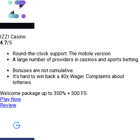
IZZI Casino
4.7
/5
Round-the-clock support. The mobile version.
A large number of providers in casinos and sports betting.
Bonuses are not cumulative.
It’s hard to win back a 40x Wager. Complaints about
lotteries.
Welcome package up to 300% + 500 FS
Play Now
Review