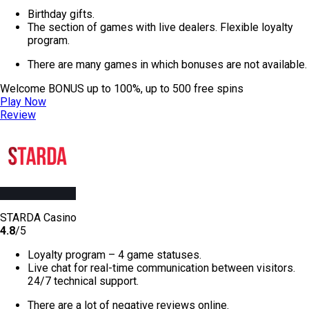
Birthday gifts.
The section of games with live dealers. Flexible loyalty
program.
There are many games in which bonuses are not available.
Welcome BONUS up to 100%, up to 500 free spins
Play Now
Review
STARDA Casino
4.8
/5
Loyalty program – 4 game statuses.
Live chat for real-time communication between visitors.
24/7 technical support.
There are a lot of negative reviews online.