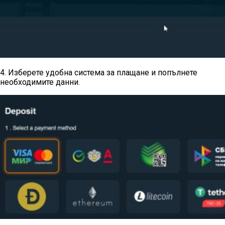
4. Изберете удобна система за плащане и попълнете
необходимите данни.