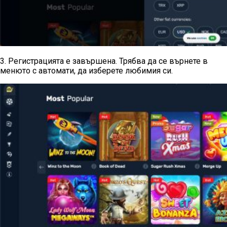
3. Регистрацията е завършена. Трябва да се върнете в
менюто с автомати, да изберете любимия си.