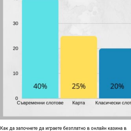
Как да започнете да играете безплатно в онлайн казина в