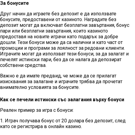
За бонусите
Друг начин да играете без депозит е да използвате
бонусите, предоставени от казиното. Наградите без
депозит могат да включват безплатни завъртания, бонус
пари или безплатни завъртания, които казиното
предоставя на новите играчи като подарък за добре
дошли. Тези бонуси може да са налични и като част от
промоции и програми за лоялност за редовни клиенти.
Играчите могат да използват тези бонуси, за да залагат и
печелят истински пари, без да се налага да депозират
собствени средства.
Важно е да имате предвид, че може да се прилагат
изисквания за залагане и играчите трябва да прочетат
внимателно условията за бонусите.
Как се печели истински със залагания върху бонуси
Реален пример за игра с бонуси:
1. Играч получава бонус от 20 долара без депозит, след
като се регистрира в онлайн казино.