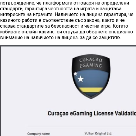
потвърждение, че платформата отговаря на определени
стандарти, гарантира честността на играта и защитава
интересите на играчите. Наличието на лиценз гарантира, че
казиното работи в съответствие със закона, както и че
спазва стандартите за безопасност и честна игра. Когато
избирате онлайн казино, си струва да обърнете специално
внимание на наличието на лиценз, за да се защитите.