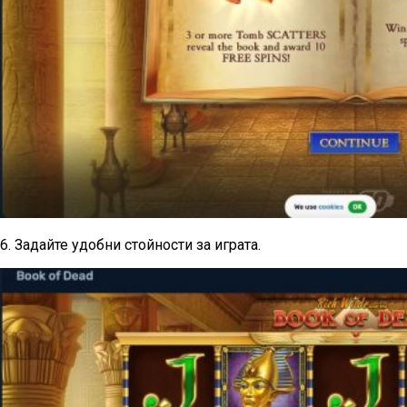
6. Задайте удобни стойности за играта.