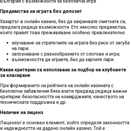
България с възможности за безплатна игра.
Предимства на играта без депозит
Хазартът в онлайн казино, без да захранвате сметката си,
предлага редица възможности. Ето няколко предимства,
които правят това преживяване особено привлекателно:
изучаване на стратегиите на играта без риск от загуба
на пари;
запознаване с разнообразието от слотове и игри;
възможността да играете, без да харчите пари.
Какви критерии са използвани за подбор на клубовете
за класиране
При формирането на рейтинга на онлайн казината с
безплатни забавления бяха взети предвид редица важни
критерии: безопасността на комарджиите, качеството на
техническата поддръжка и др.
Наличие на лиценз
Лицензът е основен елемент, който определя законността
и надеждността на дадено онлайн казино. Той е