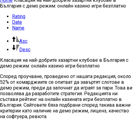
Home
Класация на най-добрите хазартни клубове в
България с демо режим: онлайн казино игри безплатно
Rating
Date
Name
Asc
Desc
Класация на най-добрите хазартни клубове в България с
демо режим: онлайн казино игри безплатно
Според проучване, проведено от нашата редакция, около
52% от комарджиите се опитват да завъртят слотове в
демо режим, преди да започнат да играят за пари. Това ви
позволява да разработите стратегия. Редакцията ни
състави рейтинг на онлайн казината игри безплатно в
България. Сайтовете бяха подбрани според такива важни
критерии като наличие на демо режим, лиценз, качество
на софтуера, ревюта.