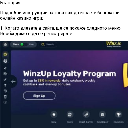
България
Подробни инструкции за това как да играете безплатни
онлайн казино игри:
1. Когато влезете в сайта, ще се покаже следното меню.
Необходимо е да се регистрирате.