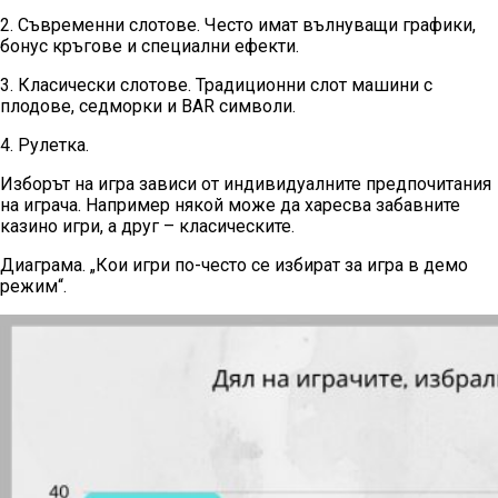
2. Съвременни слотове. Често имат вълнуващи графики,
бонус кръгове и специални ефекти.
3. Класически слотове. Традиционни слот машини с
плодове, седморки и BAR символи.
4. Рулетка.
Изборът на игра зависи от индивидуалните предпочитания
на играча. Например някой може да харесва забавните
казино игри, а друг – класическите.
Диаграма. „Кои игри по-често се избират за игра в демо
режим“.