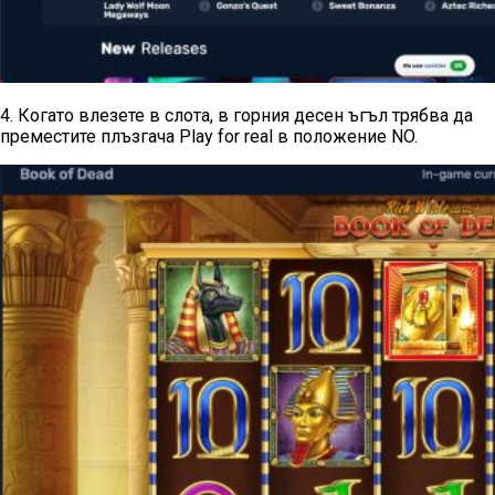
4. Когато влезете в слота, в горния десен ъгъл трябва да
преместите плъзгача Play for real в положение NO.