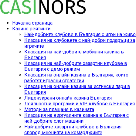
Начална страница
Казино рейтинги
Най-добрите клубове в България с игри на живо
Класация на клубовете с най-добри подаръци за
играчите
Класация на най-добрите мобилни казина в
България
Класация на най-добрите хазартни клубове в
България с демо режим
Класация на онлайн казина в България, които
работят игрални стратегии
Класация на онлайн казина за истински пари в
България
Лицензирани онлайн казина България
Лоялностни програми и VIP клубове в България
Методи за плащане в казината
Класация на виртуалните казина в България с
най-добрите слот машини
Най-добрите хазартни клубове в България
според мненията на комарджиите