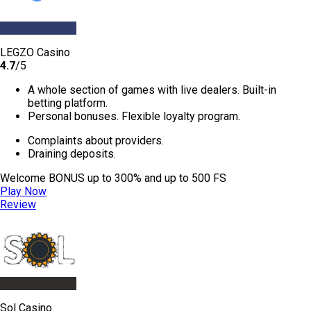
LEGZO Casino
4.7
/5
A whole section of games with live dealers. Built-in
betting platform.
Personal bonuses. Flexible loyalty program.
Complaints about providers.
Draining deposits.
Welcome BONUS up to 300% and up to 500 FS
Play Now
Review
Sol Casino