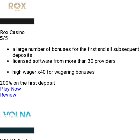
Rox Casino
5
/5
a large number of bonuses for the first and all subsequent
deposits
licensed software from more than 30 providers
high wager x40 for wagering bonuses
200% on the first deposit
Play Now
Review